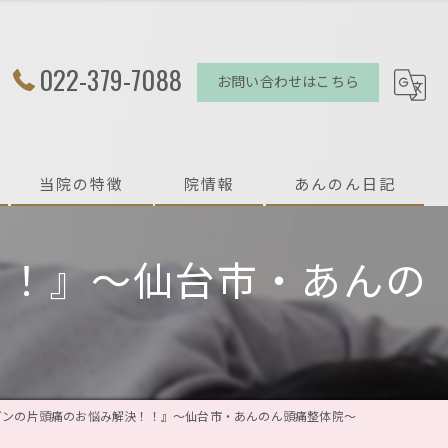
022-379-7088
お問い合わせはこちら
当院の特徴
院情報
あんのん日記
頭痛
！！』〜仙台市・あんの
偏頭痛
肩こり
首こり
ガンの片頭痛のお悩み解決！！』〜仙台市・あんのん頭痛整体院〜
プライベート