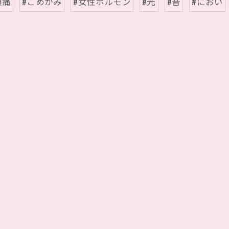
頭痛
#こめかみ
#女性ホルモン
#光
#音
#におい