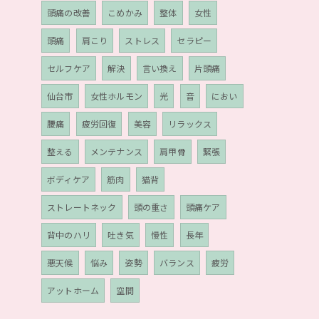
頭痛の改善
こめかみ
整体
女性
頭痛
肩こり
ストレス
セラピー
セルフケア
解決
言い換え
片頭痛
仙台市
女性ホルモン
光
音
におい
腰痛
疲労回復
美容
リラックス
整える
メンテナンス
肩甲骨
緊張
ボディケア
筋肉
猫背
ストレートネック
頭の重さ
頭痛ケア
背中のハリ
吐き気
慢性
長年
悪天候
悩み
姿勢
バランス
疲労
アットホーム
空間