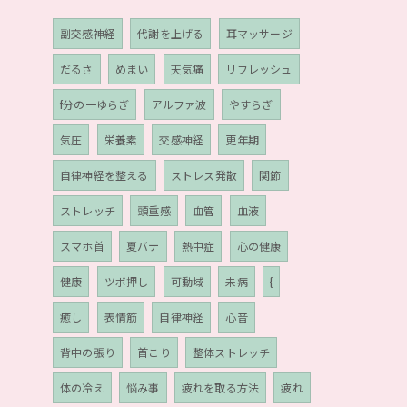
副交感神経
代謝を上げる
耳マッサージ
だるさ
めまい
天気痛
リフレッシュ
f分の一ゆらぎ
アルファ波
やすらぎ
気圧
栄養素
交感神経
更年期
自律神経を整える
ストレス発散
関節
ストレッチ
頭重感
血管
血液
スマホ首
夏バテ
熱中症
心の健康
健康
ツボ押し
可動域
未病
{
癒し
表情筋
自律神経
心音
背中の張り
首こり
整体ストレッチ
体の冷え
悩み事
疲れを取る方法
疲れ