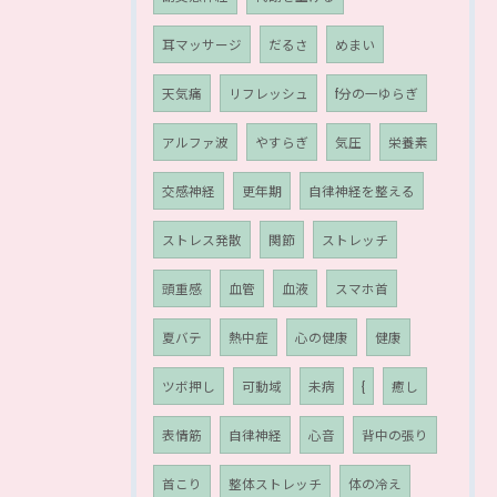
耳マッサージ
だるさ
めまい
天気痛
リフレッシュ
f分の一ゆらぎ
アルファ波
やすらぎ
気圧
栄養素
交感神経
更年期
自律神経を整える
ストレス発散
関節
ストレッチ
頭重感
血管
血液
スマホ首
夏バテ
熱中症
心の健康
健康
ツボ押し
可動域
未病
{
癒し
表情筋
自律神経
心音
背中の張り
首こり
整体ストレッチ
体の冷え