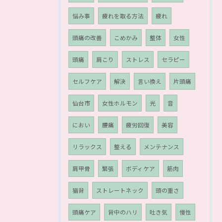
悩み事
疲れを取る方法
疲れ
頭痛の改善
こめかみ
整体
女性
頭痛
肩こり
ストレス
セラピー
セルフケア
解決
言い換え
片頭痛
仙台市
女性ホルモン
光
音
におい
腰痛
疲労回復
美容
リラックス
整える
メンテナンス
肩甲骨
緊張
ボディケア
筋肉
猫背
ストレートネック
頭の重さ
頭痛ケア
背中のハリ
吐き気
慢性