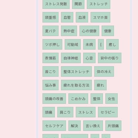
ストレス発散
関節
ストレッチ
頭重感
血管
血液
スマホ首
夏バテ
熱中症
心の健康
健康
ツボ押し
可動域
未病
{
癒し
表情筋
自律神経
心音
背中の張り
首こり
整体ストレッチ
体の冷え
悩み事
疲れを取る方法
疲れ
頭痛の改善
こめかみ
整体
女性
頭痛
肩こり
ストレス
セラピー
セルフケア
解決
言い換え
片頭痛