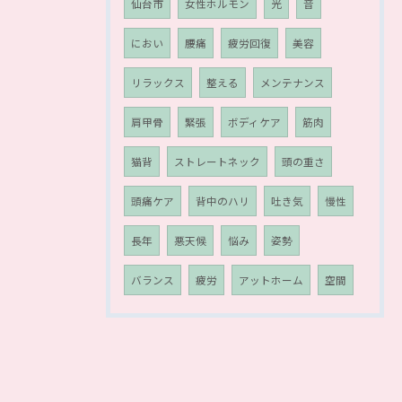
仙台市
女性ホルモン
光
音
におい
腰痛
疲労回復
美容
リラックス
整える
メンテナンス
肩甲骨
緊張
ボディケア
筋肉
猫背
ストレートネック
頭の重さ
頭痛ケア
背中のハリ
吐き気
慢性
長年
悪天候
悩み
姿勢
バランス
疲労
アットホーム
空間